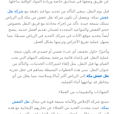
عن طريق وضعها في صناديق خاصة وزيادة المواد الواقية بداخلها.
قبل يوم النقل، ينبغي التأكد من تحديد مواعيد دقيقة مع
شركة نقل
عفش
بمكة، ويفضل أن تكون شركة نقل عفش من مكة إلى الرياض
تمتلك سمعة جيدة. تأكد من إجراء محادثة مع فريق النقل بخصوص
حجم العفش والمواعيد المحددة لضمان تقديم أفضل خدمة. ينصح
أيضاً بتحديد موقع الأثاث في منزلك الجديد في الرياض مسبقًا، مما
يسهل عملية تفريغ الأغراض وترتيبها بشكل أفضل.
وأخيرًا، حاول تخفيف أي عبء نفسي أو جسدي قد يكون نتيجة
عملية النقل. قم بإعداد قائمة مرجعية بمختلف المهام التي يجب
القيام بها قبل النقل، مثل إلغاء اشتراكات الخدمات، والتأكد من
عنوان النقل. تبني هذه الخطوات البسيطة يساهم في جعل تجربة
نقل عفش مكة
إلى الرياض أكثر أمانًا وسلاسة، مما يقلل من أي
مخاطر قد تواجهها أثناء العملية.
الشهادات والتقييمات من العملاء
تتمتع شركة الإخلاص والأمانة سمعة قوية في مجال
نقل العفش
بمكة
، حيث يتحدث العديد من العملاء عن تجاربهم الإيجابية مع هذه
الشركة. من خلال مراجعاتهم، يبدي العملاء ارتياحهم العميق من