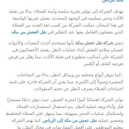
مكة للرياض
.
تهدف الشركة إلى توفير تجربة سلسة وآمنة للعملاء، بدءًا من تعبئة
الأثاث وحتى تسليمه في الوجهة المحددة. بفضل خبرتها الواسعة
في هذا المجال، تمكنت الشركة من كسب ثقة العديد من العملاء
الذين يفضلون التعامل معها عند التفكير في
نقل العفش من مكة
.
تتميز
شركة نقل عفش بمكة
بأنها تستخدم أحدث المعدات والأدوات
لضمان سلامة العفش أثناء عمليات النقل. يعتمد الأخصائيون في
الشركة على أساليب متطورة في تعبئة الأثاث، مما يقلل من فرص
تعرضه للتلف أو الكسر
. كما تتوفر أنواع مختلفة من وسائل النقل، بدءًا من الشاحنات
الصغيرة وصولاً إلى الكبيرة، مما يعني أن الشركة قادرة على تلبية
احتياجات العملاء بصرف النظر عن حجم المنقولات.
تولي الشركة اهتمامًا كبيرًا لتجربة العميل، حيث توفر دعمًا مستمرًا
قبل وأثناء وبعد عملية النقل. يتم استقبال استفسارات العملاء
واستكمال عمليات الحجز بسهولة، مما يسهل على العملاء التخطيط
وتحضير عملية
نقل عفش من مكة إلى الرياض
. كما تهتم الشركة
بتعليم الموظفين على أفضل الممارسات في مجال النقل، ما