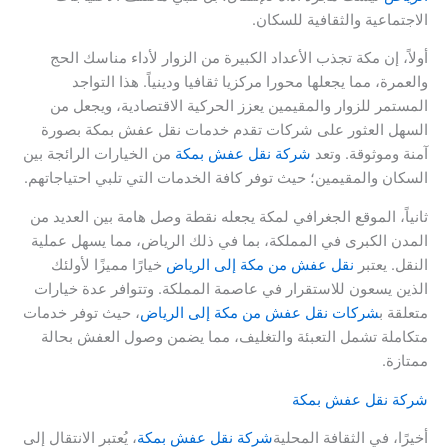
الاجتماعية والثقافية للسكان.
أولاً، إن مكة تجذب الأعداد الكبيرة من الزوار لأداء مناسك الحج
والعمرة، مما يجعلها محورا مركزيا ثقافيا ودينياً. هذا التواجد
المستمر للزوار والمقيمين يعزز الحركية الاقتصادية، ويجعل من
السهل العثور على شركات تقدم خدمات نقل عفش بمكة بصورة
آمنة وموثوقة. وتعد
شركة نقل عفش بمكة
من الخيارات الرائجة بين
السكان والمقيمين؛ حيث توفر كافة الخدمات التي تلبي احتياجاتهم.
ثانياً، الموقع الجغرافي لمكة يجعله نقطة وصل هامة بين العديد من
المدن الكبرى في المملكة، بما في ذلك الرياض، مما يسهل عملية
النقل. يعتبر
نقل عفش من مكة إلى الرياض
خيارًا مميزًا لأولئك
الذين يسعون للاستقرار في عاصمة المملكة. وتتوافر عدة خيارات
متعلقة ب
شركات نقل عفش من مكة إلى الرياض
، حيث توفر خدمات
متكاملة تشمل التعبئة والتغليف، مما يضمن وصول العفش بحالة
ممتازة.
شركة نقل عفش بمكة
أخيرًا، في الثقافة المحلية
شركة نقل عفش بمكة
، يُعتبر الانتقال إلى