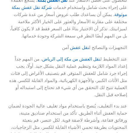
للحصول على أفضل الأسعار عند
نقل العفش بمكة
، يُشجع العملاء
على إجراء بحث شامل واستخدام خدمات
شركة نقل عفش بمكة
موثوقة
. يمكن أن يساعدك طلب عروض أسعار من عدة شركات
مختلفة على مقارنة الأسعار والعثور على الخيار الأكثر ملاءمة
لميزانيتك. تذكر أن الاختيار بناءً على السعر فقط قد لا يكون كافياً،
بل من المهم أيضًا النظر في سمعة الشركة وجودة خدماتها.
التجهيزات والنصائح ل
نقل عفش
آمن
عند التخطيط ل
نقل العفش من مكة إلى الرياض
، من المهم جداً
إعداد المواد اللازمة وتنظيم عملية النقل بشكل جيد. أولًا، يجب
إجراء جرد شامل للعفش المتوفر. قم بتصنيف الأغراض إلى فئات
مثل الأثاث الكبير، والأجهزة الكهربائية، والمواد القابلة للكسر. هذه
العملية تتيح لك التحقق من أي شيء قد تحتاج إلى استبداله أو
إصلاحه قبل النقل.
عند بدء التغليف، يُنصح باستخدام مواد تغليف عالية الجودة لضمان
حماية العفش أثناء الطريق. تأكد من استخدام صناديق متينة،
ورقائق فقاعة، وأشرطة لاصقة قوية. لكل عنصر، قم بتعبئة
المحتويات بطريقة تحمي الأشياء القابلة للكسر، مثل الزجاجيات،