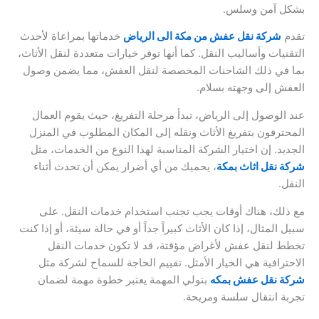
بشكل آمن وسلس.
تقدم
شركة نقل عفش من مكة الى الرياض
خدماتها بمراعاة لأحدث
التقنيات وأساليب النقل. كما أنها توفر خيارات متعددة لنقل الأثاث،
بما في ذلك الشاحنات المخصصة لنقل العفش، مما يضمن وصول
العفش إلى وجهته بسلام.
عند الوصول إلى الرياض، تبدأ مرحلة التفريغ، حيث يقوم العمال
المحترفون بتفريغ الأثاث ونقله إلى المكان المطلوب في المنزل
الجديد. إن اختيار الشركة المناسبة لهذا النوع من الخدمات، مثل
شركة نقل اثاث بمكة
، يحميك من أي أضرار يمكن أن تحدث أثناء
النقل.
مع ذلك، هناك أوقات يجب تجنب استخدام خدمات النقل. على
سبيل المثال، إذا كان الأثاث كبيراً جداً أو في حالة سيئة، أو إذا كنت
تخطط لنقل عفش لأغراض مؤقتة، قد لا تكون خدمات النقل
الاحترافية هي الخيار الأمثل. تقييم الحاجة للسماح لشركة مثل
شركة نقل عفش بمكه
بتولي المهمة يعتبر خطوة مهمة لضمان
تجربة انتقال سلسة ومريحة.