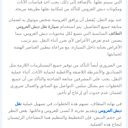
التي سيتم نقلها. بالإضافة إلى ذلك، يجب أخذ قياسات الأثاث
ومكونات دبش العروس للتأكد من إمكانية نقلها بطريقة مريحة.
عند يوم النقل، يُفضل أن يرافق العروسة شخص موثوق به لضمان
متابعة جميع التفاصيل. يتم استخدام
سيارة نقل دبش العروس
الطائف
المناسبة التي تتسع لكل محتويات دبش العروس، مما
يضمن عدم تعرض الأغراض لأي ضرر أثناء النقل. يتم ترتيب
الأغراض بعناية داخل السيارة، مع مراعاة تبطين العناصر الهشة
لحمايتها.
من الضروري أيضاً التأكد من توفير جميع المستلزمات اللازمة مثل
الصناديق والأشرطة اللاصقة والأغطية لحماية الأثاث. أثناء عملية
النقل، يجب على المشرفين متابعة الشاحنة والتأكد من أن جميع
الخطوات تتم بشكل سلس. التواصل مع السائق والعمال ضروري
لضمان عدم حدوث أي إزعاج أو تأخير.
في نهاية المطاف، تسهم هذه الخطوات في تسهيل عملية
نقل
دبش العروس
وتقديم تجربة لا تُنسى للعروس وعائلتها. بغض النظر
عن حجم الدبش، فإن التخطيط والتنظيم هما المفتاحان الرئيسيان
لنجاح هذه العملية.