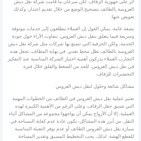
أثر على جهوزية الزفاف. لكن سرعان ما قامت شركة نقل دبش
العروسة بالطائف بتصحيح الوضع من خلال تقديم اعتذار، وكذلك
تعويض عنها.
بصفة عامة، يمكن القول إن العملاء يتطلعون إلى خدمات موثوقة
وسريعة فيما يتعلق بنقل دبش العروس. تتفاوت الآراء حول جودة
الخدمة، ولكن الحرفية التي تتمتع بها شركات مثل شركة نقل دبش
العروسة بالطائف تظل محط تقدير. في نهاية المطاف، تجعل هذه
التجارب العملاء يدركون أهمية اختيار الشركة المناسبة عند التفكير
في نقل دبش العروس، للحد من الضغط والقلق خلال فترة
التحضيرات للزفاف.
مشاكل شائعة وحلول لنقل دبش العروس
تعتبر عملية نقل دبش العروس في الطائف من الخطوات المهمة
التي تسبق حفل الزفاف، وعلى الرغم من الأهمية الكبيرة لهذه
العملية، إلا أن الأزواج يمكن أن يواجهوا مجموعة من المشاكل أثناء
النقل. من أبرز هذه المشاكل، تكون عادة عدم كفاية المساحة في
سيارة نقل دبش العروس الطائف أو عدم توفر التعبئة المناسبة
للقطع الهشة. لذلك، يجب التخطيط المسبق وتقدير المساحة