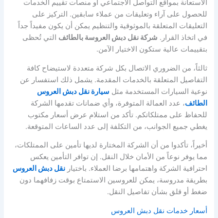
الاستعانة بمواقع التواصل الاجتماعي أو منصات تقييم الخدمات
للحصول على آراء وتعليقات من عملاء سابقين. التركيز على
التعليقات المتعلقة بالموثوقية والتنظيم يمكن أن يكون مفيداً جداً
في اتخاذ القرار.
شركة نقل دبش العروسة بالطائف
التي تُحظى
بتقييمات عالية ستكون الاختيار الآمن.
ثالثاً، من الضروري الاتصال بكل شركة متعددة لاستيضاح كافة
التفاصيل المتعلقة بالخدمات المقدمة. يشمل ذلك استفسار عن
نوعية السيارات المستخدمة مثل
سيارة نقل دبش العروس
الطائف
، عدد العمالة المتوفرة، وأي ضمانات تقدمها الشركة
للحفاظ على ممتلكاتكم. تأكد من استلام عرض أسعار مكتوب
يغطي جميع الجوانب، من التكلفة إلى عدد الساعات المتوقعة.
أخيراً، تأكدوا من أن الشركة المختارة لديها تأمين على الممتلكات،
مما يوفر نوعاً من الأمان خلال النقل. إن توافر التأمين يعكس
احترافية الشركة واهتمامها برضا العملاء. باختيار
نقل دبش العروس
بطريقة مدروسة، يمكن للعروسين الاستمتاع بوقت زفافهما دون
ضغط أو قلق بشأن تفاصيل النقل.
أسعار خدمات نقل دبش العروس