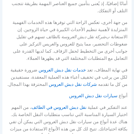
أمانًا إضافيًا، إذ يُعنى بتأمين جميع العناصر المهمة بطريقة تتجنب
التلف أو التفكك.
من جهة أخرى، تعكس الراحة التي توفرها هذه الخدمات الفهمية
المتزايدة لأهمية تنظيم الأحداث الكبيرة في حياة الزوجين. إن
الاستعانة ب
شركة نقل دبش العروسة بالطائف
تسهم في تقليل
ضغوطات التحضير، مما يتيح للعروس والعريس التركيز على
جوانب أخرى من التخطيط لحفل الزفاف. كما لديها القدرة على
التعامل مع المتطلبات المختلفة التي قد يظهرها العملاء.
في نهاية المطاف، تعد
خدمات نقل دبش العروس
ضرورة حقيقية
لكل من يرغب في تخفيف أعباء هذه العملية المعقدة، مستفيدين
من كل ما تقدمه
شركات نقل دبش العروس
المحترفة بهذا المجال.
أنواع
سيارات نقل دبش العروس
عند التفكير في عملية
نقل دبش العروس في الطائف
، من المهم
اختيار السيارة المناسبة التي تناسب متطلبات النقل الخاصة بك.
هناك عدة أنواع من سيارات نقل دبش العروس التي يمكن أن تفي
بكافة احتياجاتك. تتيح لك كل من هذه الأنواع الاستفادة من ميزات