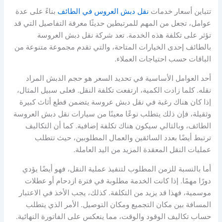
تتباين أسعار خدمات
نقل دبش العروس في الطائف
بناءً على عدة
عوامل، تجعل من المهم للمرتبطين حديثًا معرفة التفاصيل التي قد
تؤثر على تكلفة هذه الخدمة. تعد شركة نقل دبش العروسة
بالطائف إحدى الخيارات المتاحة، والتي تقدم مجموعة متنوعة من
الباقات حسب احتياجات العملاء.
أحد العوامل الأساسية في تحديد السعر هو حجم الدبش المراد
نقله. كلما زادت الكمية، ارتفعت تكلفة النقل. فعلى سبيل المثال،
إذا كان هناك رغبة في نقل دبش عروسة يتضمن قطع أثاث كبيرة
وثقيلة، فإن ذلك يتطلب نوعًا معينًا من سيارات نقل دبش العروسة
الطائف، وبالتالي سيكون هناك تكلفة إضافية. كما أن التكاليف
ترتبط أيضًا بعدد السائقين والعمال المطلوبين، حيث تتطلب
عمليات النقل المعقدة المزيد من اليد العاملة.
أما بالنسبة للزمن المطلوب لتنفيذ عملية النقل، فهو أيضًا يؤدي
دورًا مهمًا. إذا كانت الخدمة مطلوبة في فترة ازدحام أو عطلات
موسمية، فهذا قد يزيد من التكلفة. كذلك، يجب الأخذ في الاعتبار
المسافة بين مكان التجميع ومكان التوصيل. الأمر الذي يتطلب
حساب تكاليف الوقود والوقت، مما ينعكس على الفاتورة النهائية.