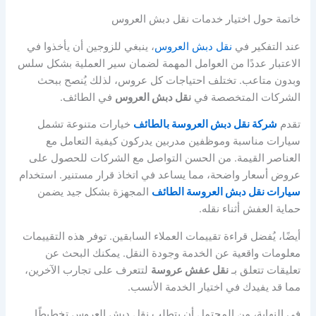
خاتمة حول اختيار خدمات نقل دبش العروس
عند التفكير في
نقل دبش العروس
، ينبغي للزوجين أن يأخذوا في
الاعتبار عددًا من العوامل المهمة لضمان سير العملية بشكل سلس
وبدون متاعب. تختلف احتياجات كل عروس، لذلك يُنصح ببحث
الشركات المتخصصة في
نقل دبش العروس
في الطائف.
تقدم
شركة نقل دبش العروسة بالطائف
خيارات متنوعة تشمل
سيارات مناسبة وموظفين مدربين يدركون كيفية التعامل مع
العناصر القيمة. من الحسن التواصل مع الشركات للحصول على
عروض أسعار واضحة، مما يساعد في اتخاذ قرار مستنير. استخدام
سيارات نقل دبش العروسة الطائف
المجهزة بشكل جيد يضمن
حماية العفش أثناء نقله.
أيضًا، يُفضل قراءة تقييمات العملاء السابقين. توفر هذه التقييمات
معلومات واقعية عن الخدمة وجودة النقل. يمكنك البحث عن
تعليقات تتعلق بـ
نقل عفش عروسة
لتتعرف على تجارب الآخرين،
مما قد يفيدك في اختيار الخدمة الأنسب.
في النهاية، من المحتمل أن يتطلب نقل دبش العروس تخطيطًا