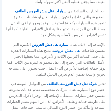
معينة، مما يجعل عملية النقل أكثر سهولة وأماناً.
أحد الخيارات الشائعة هي
سيارات نقل دبش العروس الطائف
الصغيرة، والتي عادةً ما تكون سيارات فان أو شاحنات صغيرة.
تتميز هذه السيارات بكفاءة استهلاك الوقود ومرونتها في التنقل
وسط المدن المزدحمة. تعتبر مثالية لنقل الأغراض القليلة، كما أنها
تتسع لأغراض العروس الأساسية بشكل جيد.
بالإضافة إلى ذلك، هناك
سيارة نقل دبش العروس
الكبيرة التي
تتضمن شاحنات
نقل عفش عروسة
. تمنح هذه السيارات القدرة
على حمل كميات أكبر من الأثاث والأغراض، مما يجعلها الخيار
الأمثل للعائلات التي تحتاج إلى نقل مجموعة كبيرة من الأثاث. كما
توفر حماية إضافية للأغراض أثناء النقل، حيث تحتوي على مساحة
تخزين واسعة تضمن عدم تعرض الدبش للتلف.
تعتبر
شركة نقل دبش العروسة بالطائف
من العوامل المهمة في
اختيار نوع السيارة. هناك شركات متخصصة تقدم خدمات متنوعة
تتضمن حجز سيارات مسبقاً، بالإضافة إلى توفير الأفراد المدربين
على طريقة حماية وتغليف الأغراض. لذا، من المهم تقييم الخيارات
المتاحة والتأكد من اختيار النوع المثالي يناسب احتياجات النقل