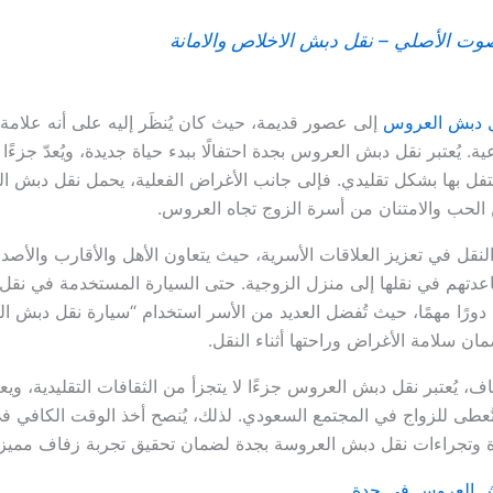
الأصلي – نقل دبش الاخلاص والامانة
 دبش العروس
إلى عصور قديمة، حيث كان يُنظَر إليه على أنه علامة
اعية. يُعتبر نقل دبش العروس بجدة احتفالًا ببدء حياة جديدة، ويُعدّ جزء
ُحتفل بها بشكل تقليدي. فإلى جانب الأغراض الفعلية، يحمل نقل دبش ا
ن الحب والامتنان من أسرة الزوج تجاه العروس.
لنقل في تعزيز العلاقات الأسرية، حيث يتعاون الأهل والأقارب والأصد
دتهم في نقلها إلى منزل الزوجية. حتى السيارة المستخدمة في نقل
ورًا مهمًا، حيث تُفضل العديد من الأسر استخدام “سيارة نقل دبش 
ن سلامة الأغراض وراحتها أثناء النقل.
ف، يُعتبر نقل دبش العروس جزءًا لا يتجزأ من الثقافات التقليدية، وي
 تُعطى للزواج في المجتمع السعودي. لذلك، يُنصح أخذ الوقت الكافي 
ة وتجراءات نقل دبش العروسة بجدة لضمان تحقيق تجربة زفاف مميزة 
ش العروس في جدة