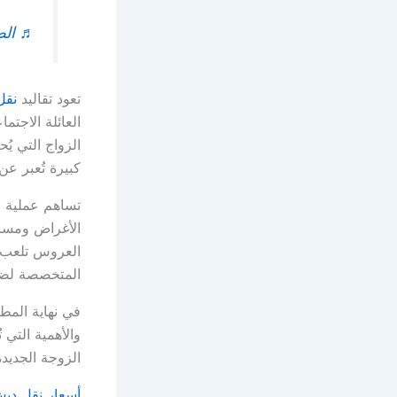
♬ الصوت 
تعود تقاليد
نقل
العائلة الاجتم
الزواج التي ي
كبيرة تُعبر ع
تساهم عملية ا
الأغراض ومساع
العروس تلعب د
المتخصصة لضما
في نهاية المطا
والأهمية التي
الزوجة الجديد
أسعار نقل دب