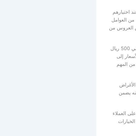
عند اختيارهم
من العوامل
بش العروس من
عند البحث عن أسعار شركات النقل المختلفة، يمكن أن نجد أن الأسعار تبدأ من حوالي 500 ريال
سعار إلى
 من المهم
الأغراض
كنه يضمن
لى العملاء
الخيارات