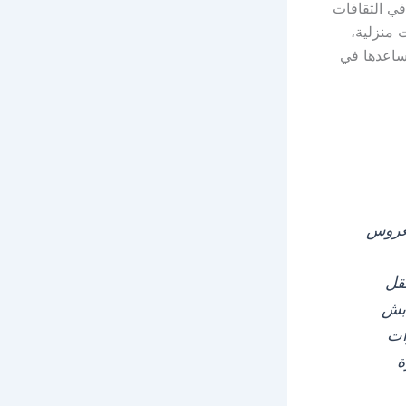
في الثقافات
منزلية،
ساعدها في
لعروس
يارة نقل دبش العروس جدة شركة نقل دبش عروس جدة نقل
دبش
ات
ة