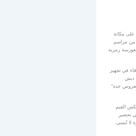
 على مكانة
ًا من مراسم
لعورسة رمزية
قاء في تجهيز
 دبش
العروس جدة”
عكس القيم
في تحضير
لا تُنسى.