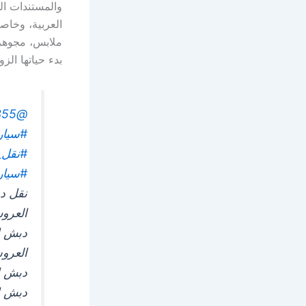
والمستندات ال
العربية، وخاص
ملابس، مجوهر
بدء حياتها الز
@user0501753355
#سيار
#نقل_
#سيار
نقل د
دبش ا
العرو
دبش ا
دبش العر